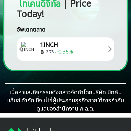
โทเคนดิจิทัล
|
Price
Today!
อัพเดทตลาด
1INCH
0.36
%
2.78
เนื้อหาและกิจกรรมดังกล่าวจัดทำโดยบริษัท บิทคับ
แล็บส์ จำกัด ซึ่งไม่ใช่ผู้ประกอบธุรกิจภายใต้การกำกับ
ดูแลของสำนักงาน ก.ล.ต.
Footer