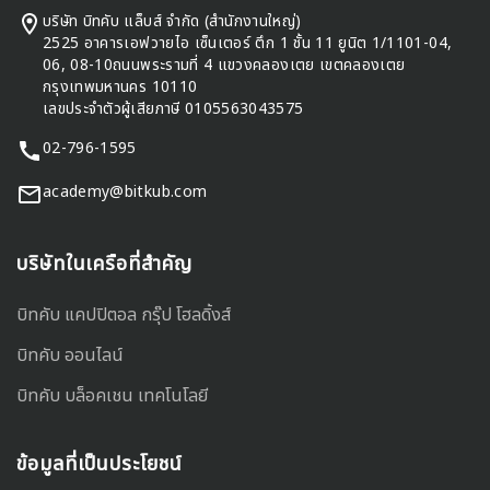
บริษัท บิทคับ แล็บส์ จำกัด (สำนักงานใหญ่)
2525 อาคารเอฟวายไอ เซ็นเตอร์ ตึก 1 ชั้น 11 ยูนิต 1/1101-04,
06, 08-10ถนนพระรามที่ 4 แขวงคลองเตย เขตคลองเตย
กรุงเทพมหานคร 10110
เลขประจำตัวผู้เสียภาษี 0105563043575
02-796-1595
academy@bitkub.com
บริษัทในเครือที่สำคัญ
บิทคับ แคปปิตอล กรุ๊ป โฮลดิ้งส์
บิทคับ ออนไลน์
บิทคับ บล็อคเชน เทคโนโลยี
ข้อมูลที่เป็นประโยชน์