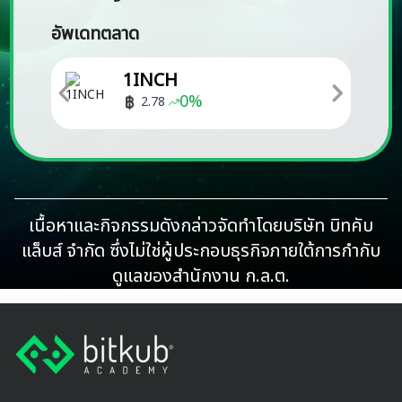
อัพเดทตลาด
1INCH
0
%
2.78
เนื้อหาและกิจกรรมดังกล่าวจัดทำโดยบริษัท บิทคับ
แล็บส์ จำกัด ซึ่งไม่ใช่ผู้ประกอบธุรกิจภายใต้การกำกับ
ดูแลของสำนักงาน ก.ล.ต.
Footer