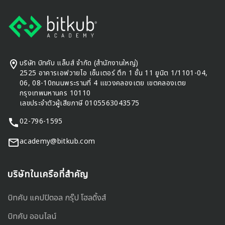
Footer
บริษัท บิทคับ แล็บส์ จำกัด (สำนักงานใหญ่)
2525 อาคารเอฟวายไอ เซ็นเตอร์ ตึก 1 ชั้น 11 ยูนิต 1/1101-04,
06, 08-10ถนนพระรามที่ 4 แขวงคลองเตย เขตคลองเตย
กรุงเทพมหานคร 10110
เลขประจำตัวผู้เสียภาษี 0105563043575
02-796-1595
academy@bitkub.com
บริษัทในเครือที่สำคัญ
บิทคับ แคปปิตอล กรุ๊ป โฮลดิ้งส์
บิทคับ ออนไลน์