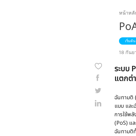
หน้าหลั
PoA
เริ่มต้น
18 กันย
ระบบ P
แตกต่า
ฉันทามติ
แบบ และฉ
การใช้พลั
(PoS) และ
ฉันทามติท