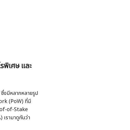
ไรพิเศษ และ
ึ่งมีหลากหลายรูป
rk (PoW) ที่มี
oof-of-Stake 
 เรามาดูกันว่า