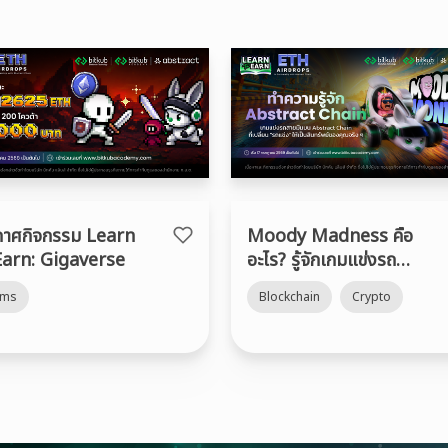
กาศกิจกรรม Learn
Moody Madness คือ
Earn: Gigaverse
อะไร? รู้จักเกมแข่งรถ
Web3 สุดป่วนบน
rms
Blockchain
Crypto
Abstract พร้อมวิธีรับ
“รถลาย Bitkub” ฟรี!