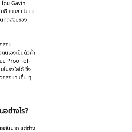
7 โดย Gavin 
ารโจมตีแบบสแปมบน
เชนทดสอบของ 
จสอบ 
องตนเองเป็นตัวค้ำ
แบบ Proof-of-
ปร่งใสได้ ซึ่ง
วจสอบคนอื่น ๆ 
นอย่างไร?
ยกันมาก แต่ต่าง