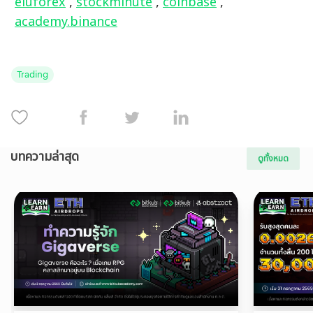
eluforex
 , 
stockminute
 , 
coinbase
 , 
academy.binance
Trading
บทความล่าสุด
ดูทั้งหมด