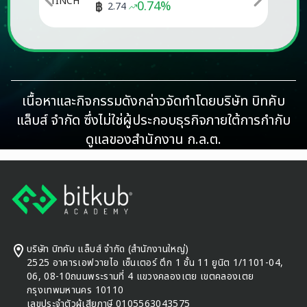
0.74
%
2.74
เนื้อหาและกิจกรรมดังกล่าวจัดทำโดยบริษัท บิทคับ
แล็บส์ จำกัด ซึ่งไม่ใช่ผู้ประกอบธุรกิจภายใต้การกำกับ
ดูแลของสำนักงาน ก.ล.ต.
Footer
บริษัท บิทคับ แล็บส์ จำกัด (สำนักงานใหญ่)
2525 อาคารเอฟวายไอ เซ็นเตอร์ ตึก 1 ชั้น 11 ยูนิต 1/1101-04,
06, 08-10ถนนพระรามที่ 4 แขวงคลองเตย เขตคลองเตย
กรุงเทพมหานคร 10110
เลขประจำตัวผู้เสียภาษี 0105563043575