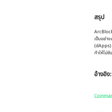
สรุป
ArcBlock
เป็นอย่าง
(dApps) อ
ทำให้ไม่ซ
อ้างอิง:
Coinma