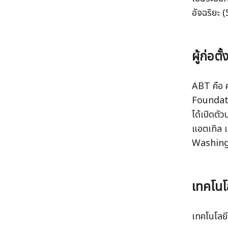
อัจฉริยะ
ผู้ก่อตั
ABT คือ คร
Foundati
ได้เปิดตั
แอตเทิล แ
Washing
เทคโนโล
เทคโนโลย