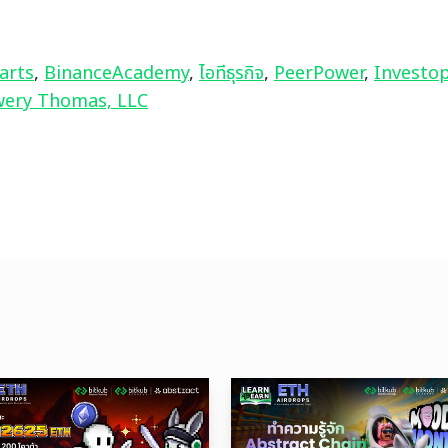
arts
, 
BinanceAcademy
, 
ไอทีธุรกิจ
, 
PeerPower
, 
Investo
ery Thomas, LLC