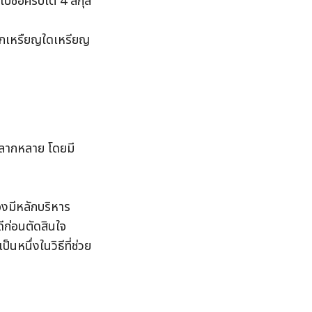
ปซื้อคริปโต 4 สกุล 
 
หากเหรืยญใดเหรียญ
หลากหลาย โดยมี
องมีหลักบริหาร
ดีก่อนตัดสินใจ
หนึ่งในวิธีที่ช่วย