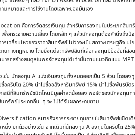
ุน แต่จริง ๆ แล้ว ทั้งคำว่า Asset allocation และ Diversifi
มีความหมายและการใช้งานโดยเฉพาะของมันเอง
ocation คือการจัดสรรเงินทุน สำหรับการลงทุนในประเภทสินทรัพ
เพื่อกระจายความเสี่ยง โดยหลัก ๆ แล้วนักลงทุนต้องคำนึงถึงปัจจั
การเคลื่อนไหวของราคาสินทรัพย์ ไม่ว่าจะเป็นสภาวะเศรษฐกิจ นโ
บทางกฏหมาย โดยยิ่งแต่ละทรัพย์สินที่เลือกลงทุนมีปัจจัยที่สอด
ะสามารถสร้างสมดุลในพอร์ตลงทุนได้เท่านั้นตามแนวคิดแบบ MPT
งเช่น นักลงทุน A แบ่งเงินลงทุนทั้งหมดออกเป็น 5 ส่วน โดยลงทุ
ื้อคริปโต 20% นำไปซื้ออสังหาริมทรัพย์ 15% นำไปซื้อพันธบัตร
กรณีที่สินทรัพย์ชนิดไหนมีมูลค่าลดน้อยลง พอร์ตของนักลงทุนท่าน
สินทรัพย์ประเภทอื่น  ๆ จะ ไม่ได้รับผลกระทบตาม
 Diversification หมายถึงการกระจายทุนภายในสินทรัพย์ชนิดเดี
ขั้นหนึ่ง ยกตัวอย่างเช่น จากเดิมที่นักลงทุน A ลงทุนในคริปโต 25