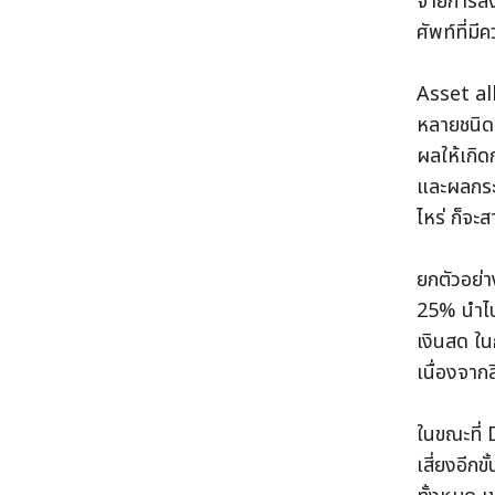
จายการลงท
ศัพท์ที่
Asset all
หลายชนิด 
ผลให้เกิด
และผลกระท
ไหร่ ก็จ
ยกตัวอย่า
25% นำไปซ
เงินสด ใน
เนื่องจาก
ในขณะที่
เสี่ยงอีก