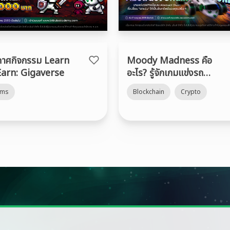
กาศกิจกรรม Learn
Moody Madness คือ
Earn: Gigaverse
อะไร? รู้จักเกมแข่งรถ
Web3 สุดป่วนบน
rms
Blockchain
Crypto
Abstract พร้อมวิธีรับ
“รถลาย Bitkub” ฟรี!