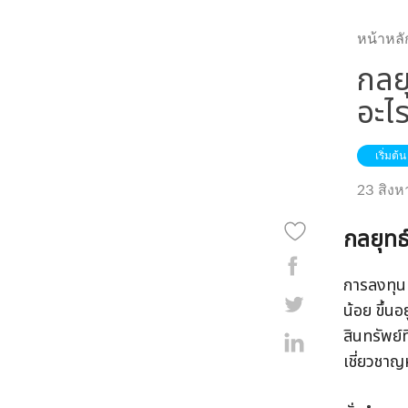
หน้าหลั
กลย
อะไ
เริ่มต้น
23 สิง
กลยุทธ
การลงทุนท
น้อย ขึ้น
สินทรัพย์ท