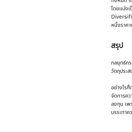
ทั้งหมด เข
โดยแบ่งเ
Diversif
หนึ่งราค
สรุป
กลยุทธ์กร
วัตถุประส
อย่างไรก็
จัดการควา
ลงทุน เพร
บรรเทาควา