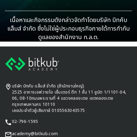
เนื้อหาและกิจกรรมดังกล่าวจัดทำโดยบริษัท บิทคับ
แล็บส์ จำกัด ซึ่งไม่ใช่ผู้ประกอบธุรกิจภายใต้การกำกับ
ดูแลของสำนักงาน ก.ล.ต.
Footer
บริษัท บิทคับ แล็บส์ จำกัด (สำนักงานใหญ่)
2525 อาคารเอฟวายไอ เซ็นเตอร์ ตึก 1 ชั้น 11 ยูนิต 1/1101-04,
06, 08-10ถนนพระรามที่ 4 แขวงคลองเตย เขตคลองเตย
กรุงเทพมหานคร 10110
เลขประจำตัวผู้เสียภาษี 0105563043575
02-796-1595
academy@bitkub.com