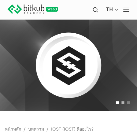
Open langua
TH
Ope
/
/
หน้าหลัก
บทความ
IOST (IOST) คืออะไร?