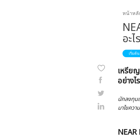
หน้าหลั
NEA
อะไ
เริ่มต้น
เหรียญ
อย่างไ
นักลงทุน
มาไขความส
NEAR P