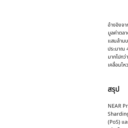
อ้างอิงจาก
มูลค่าตลา
แสนล้านบ
ประมาณ 4
มากไปกว่า
เคลื่อนไห
สรุป 
NEAR Prot
Sharding
(PoS) แล