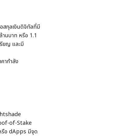
กุลเงินดิจิทัลที่มี
้านบาท หรือ 1.1 
รียญ และมี
าคากำลัง
ghtshade 
oof-of-Stake 
หรือ dApps มีจุด