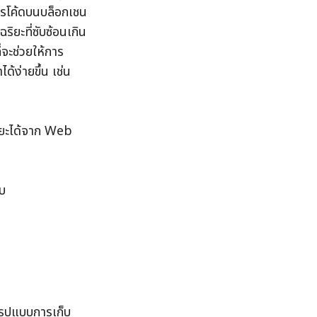
ารโค้ดบนบล็อกเชน
ยะที่ซับซ้อนเกิน
จะช่วยให้การ
ง่ายขึ้น เช่น
ิยะได้จาก Web 
บ 
 รูปแบบการเก็บ