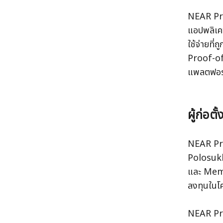
NEAR Prot
แอปพลิเค
ใช้จ่ายที
Proof-of
แพลตฟอร์ม
ผู้ก่อต
NEAR Prot
Polosukhi
และ MemS
ลงทุนในโ
NEAR Pro