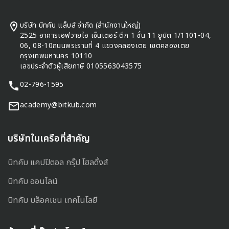
บริษัท บิทคับ แล็บส์ จำกัด (สำนักงานใหญ่)
2525 อาคารเอฟวายไอ เซ็นเตอร์ ตึก 1 ชั้น 11 ยูนิต 1/1101-04,
06, 08-10ถนนพระรามที่ 4 แขวงคลองเตย เขตคลองเตย
กรุงเทพมหานคร 10110
เลขประจำตัวผู้เสียภาษี 0105563043575
02-796-1595
academy@bitkub.com
บริษัทในเครือที่สำคัญ
บิทคับ แคปปิตอล กรุ๊ป โฮลดิ้งส์
บิทคับ ออนไลน์
บิทคับ บล็อคเชน เทคโนโลยี