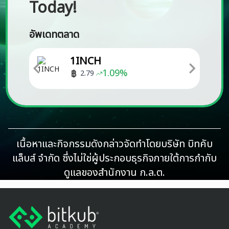
Today!
อัพเดทตลาด
1INCH
1.09
%
2.79
เนื้อหาและกิจกรรมดังกล่าวจัดทำโดยบริษัท บิทคับ
แล็บส์ จำกัด ซึ่งไม่ใช่ผู้ประกอบธุรกิจภายใต้การกำกับ
ดูแลของสำนักงาน ก.ล.ต.
Footer