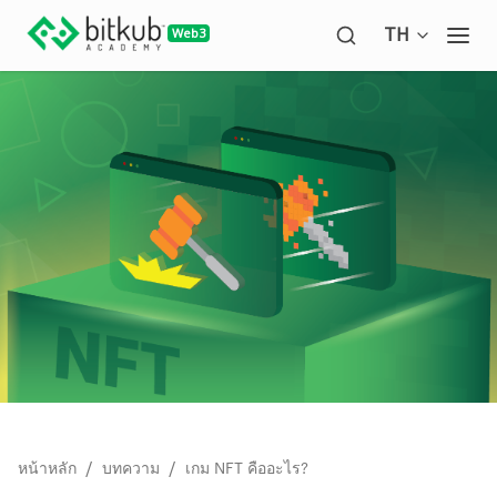
Open langua
TH
Ope
/
/
หน้าหลัก
บทความ
เกม NFT คืออะไร?