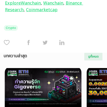
ExploreWanchain
, 
Wanchain
, 
Binance 
Research
, 
Coinmarketcap
Crypto
บทความล่าสุด
ดูทั้งหมด